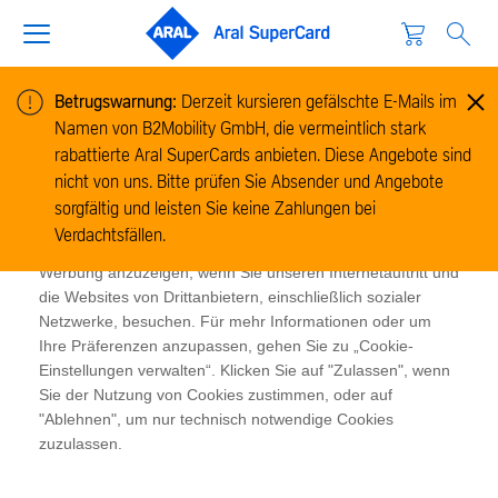
Betrugswarnung:
Derzeit kursieren gefälschte E-Mails im
Namen von B2Mobility GmbH, die vermeintlich stark
Cookie-Informationen
rabattierte Aral SuperCards anbieten. Diese Angebote sind
Wir verwenden Cookies, um Informationen zur Nutzung
nicht von uns. Bitte prüfen Sie Absender und Angebote
unserer Website zu sammeln und zu analysieren und um
sorgfältig und leisten Sie keine Zahlungen bei
das Funktionieren der Website zu ermöglichen. Cookies
Verdachtsfällen.
ermöglichen es uns und unseren Partnern, Ihnen relevante
Werbung anzuzeigen, wenn Sie unseren Internetauftritt und
die Websites von Drittanbietern, einschließlich sozialer
Netzwerke, besuchen. Für mehr Informationen oder um
Ihre Präferenzen anzupassen, gehen Sie zu „Cookie-
Einstellungen verwalten“. Klicken Sie auf "Zulassen", wenn
Sie der Nutzung von Cookies zustimmen, oder auf
"Ablehnen", um nur technisch notwendige Cookies
zuzulassen.