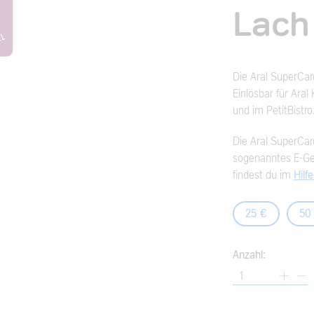
Lach
Die Aral SuperCar
Einlösbar für Ara
und im PetitBistro
Die Aral SuperCard
sogenanntes E-Gel
findest du im
Hilf
25 €
50
Anzahl: