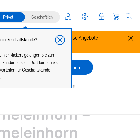
Privat
Geschäftlich
ttierte Aral SuperCards anbieten. Diese Angebote
 ein Geschäftskunde?
fällen.
 hier klicken, gelangen Sie zum
tskundenbereich. Dort können Sie
Zulassen
Ablehnen
Vorteilen für Geschäftskunden
en.
Cookie-Einstellungen verwalten
idueller Wert
eleinhorn -
eleinhorn