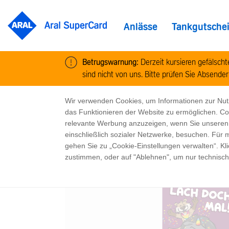
Anlässe
Tankgutsche
Betrugswarnung:
Derzeit kursieren gefälsch
sind nicht von uns. Bitte prüfen Sie Absender
/
/
/
Home
Shop
Sammelkarten
Pummeleinhor
Cookie-Informationen
Wir verwenden Cookies, um Informationen zur Nu
das Funktionieren der Website zu ermöglichen. C
relevante Werbung anzuzeigen, wenn Sie unseren In
einschließlich sozialer Netzwerke, besuchen. Für
gehen Sie zu „Cookie-Einstellungen verwalten“. Kl
zustimmen, oder auf "Ablehnen", um nur technisc