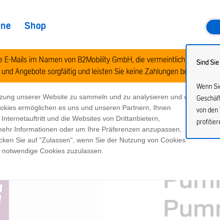
ine
Shop
te E-Mails im Namen von B2Mobility GmbH, die vermeintlich stark raba
Sind Sie
 und Angebote sorgfältig und leisten Sie keine Zahlungen bei Verdachts
n
Wenn Sie
tzung unserer Website zu sammeln und zu analysieren und um
Geschäf
ookies ermöglichen es uns und unseren Partnern, Ihnen
von den 
ternetauftritt und die Websites von Drittanbietern,
profitier
 mehr Informationen oder um Ihre Präferenzen anzupassen,
icken Sie auf "Zulassen", wenn Sie der Nutzung von Cookies
Indiv
h notwendige Cookies zuzulassen.
Pumm
Pumm