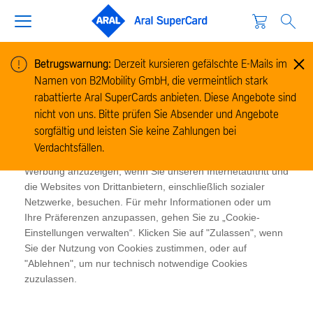
Betrugswarnung:
Derzeit kursieren gefälschte E-Mails im
Namen von B2Mobility GmbH, die vermeintlich stark
Cookie-Informationen
rabattierte Aral SuperCards anbieten. Diese Angebote sind
Wir verwenden Cookies, um Informationen zur Nutzung
nicht von uns. Bitte prüfen Sie Absender und Angebote
unserer Website zu sammeln und zu analysieren und um
sorgfältig und leisten Sie keine Zahlungen bei
das Funktionieren der Website zu ermöglichen. Cookies
Verdachtsfällen.
ermöglichen es uns und unseren Partnern, Ihnen relevante
Werbung anzuzeigen, wenn Sie unseren Internetauftritt und
die Websites von Drittanbietern, einschließlich sozialer
Netzwerke, besuchen. Für mehr Informationen oder um
Ihre Präferenzen anzupassen, gehen Sie zu „Cookie-
Einstellungen verwalten“. Klicken Sie auf "Zulassen", wenn
Sie der Nutzung von Cookies zustimmen, oder auf
"Ablehnen", um nur technisch notwendige Cookies
zuzulassen.