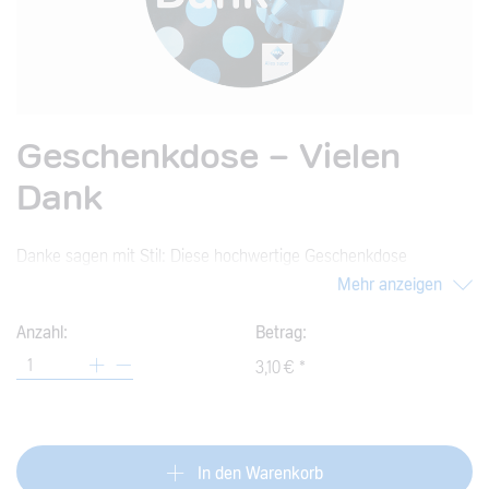
Geschenkdose - Vielen
Dank
Danke sagen mit Stil: Diese hochwertige Geschenkdose
überzeugt mit klarer Botschaft und edlem Design – und das zu
Mehr anzeigen
jedem Anlass.
Anzahl:
Betrag:
3,10 € *
In den Warenkorb