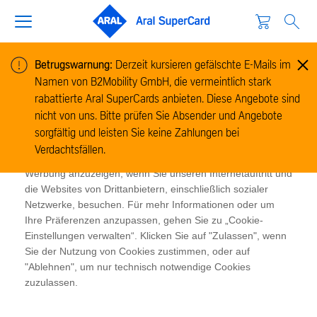
Betrugswarnung:
Derzeit kursieren gefälschte E-Mails im
Namen von B2Mobility GmbH, die vermeintlich stark
Cookie-Informationen
rabattierte Aral SuperCards anbieten. Diese Angebote sind
Wir verwenden Cookies, um Informationen zur Nutzung
nicht von uns. Bitte prüfen Sie Absender und Angebote
unserer Website zu sammeln und zu analysieren und um
sorgfältig und leisten Sie keine Zahlungen bei
das Funktionieren der Website zu ermöglichen. Cookies
Verdachtsfällen.
ermöglichen es uns und unseren Partnern, Ihnen relevante
Werbung anzuzeigen, wenn Sie unseren Internetauftritt und
die Websites von Drittanbietern, einschließlich sozialer
Netzwerke, besuchen. Für mehr Informationen oder um
Ihre Präferenzen anzupassen, gehen Sie zu „Cookie-
Einstellungen verwalten“. Klicken Sie auf "Zulassen", wenn
Sie der Nutzung von Cookies zustimmen, oder auf
"Ablehnen", um nur technisch notwendige Cookies
zuzulassen.