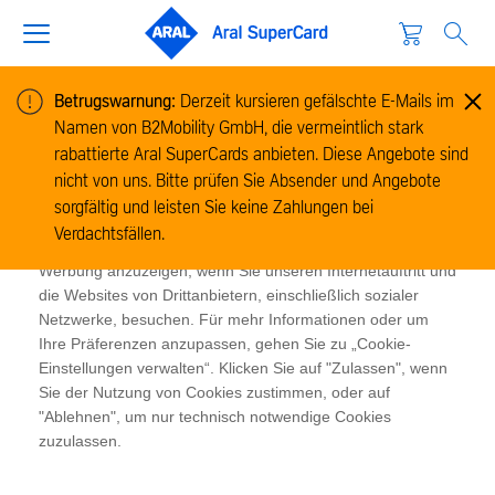
Betrugswarnung:
Derzeit kursieren gefälschte E-Mails im
Namen von B2Mobility GmbH, die vermeintlich stark
Cookie-Informationen
rabattierte Aral SuperCards anbieten. Diese Angebote sind
Wir verwenden Cookies, um Informationen zur Nutzung
nicht von uns. Bitte prüfen Sie Absender und Angebote
unserer Website zu sammeln und zu analysieren und um
sorgfältig und leisten Sie keine Zahlungen bei
das Funktionieren der Website zu ermöglichen. Cookies
Verdachtsfällen.
ermöglichen es uns und unseren Partnern, Ihnen relevante
Werbung anzuzeigen, wenn Sie unseren Internetauftritt und
die Websites von Drittanbietern, einschließlich sozialer
Netzwerke, besuchen. Für mehr Informationen oder um
Ihre Präferenzen anzupassen, gehen Sie zu „Cookie-
Einstellungen verwalten“. Klicken Sie auf "Zulassen", wenn
Sie der Nutzung von Cookies zustimmen, oder auf
"Ablehnen", um nur technisch notwendige Cookies
zuzulassen.