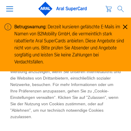
Betrugswarnung:
Derzeit kursieren gefälschte E-Mails im
Namen von B2Mobility GmbH, die vermeintlich stark
Cookie-Informationen
rabattierte Aral SuperCards anbieten. Diese Angebote sind
Wir verwenden Cookies, um Informationen zur Nutzung
nicht von uns. Bitte prüfen Sie Absender und Angebote
unserer Website zu sammeln und zu analysieren und um
sorgfältig und leisten Sie keine Zahlungen bei
das Funktionieren der Website zu ermöglichen. Cookies
Verdachtsfällen.
ermöglichen es uns und unseren Partnern, Ihnen relevante
Werbung anzuzeigen, wenn Sie unseren Internetauftritt und
die Websites von Drittanbietern, einschließlich sozialer
Netzwerke, besuchen. Für mehr Informationen oder um
Ihre Präferenzen anzupassen, gehen Sie zu „Cookie-
Einstellungen verwalten“. Klicken Sie auf "Zulassen", wenn
Sie der Nutzung von Cookies zustimmen, oder auf
"Ablehnen", um nur technisch notwendige Cookies
zuzulassen.