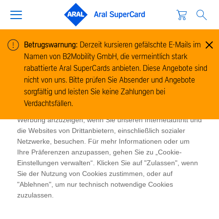
Betrugswarnung:
Derzeit kursieren gefälschte E-Mails im
Namen von B2Mobility GmbH, die vermeintlich stark
Cookie-Informationen
rabattierte Aral SuperCards anbieten. Diese Angebote sind
Wir verwenden Cookies, um Informationen zur Nutzung
nicht von uns. Bitte prüfen Sie Absender und Angebote
unserer Website zu sammeln und zu analysieren und um
sorgfältig und leisten Sie keine Zahlungen bei
das Funktionieren der Website zu ermöglichen. Cookies
Verdachtsfällen.
ermöglichen es uns und unseren Partnern, Ihnen relevante
Werbung anzuzeigen, wenn Sie unseren Internetauftritt und
die Websites von Drittanbietern, einschließlich sozialer
Netzwerke, besuchen. Für mehr Informationen oder um
Ihre Präferenzen anzupassen, gehen Sie zu „Cookie-
Einstellungen verwalten“. Klicken Sie auf "Zulassen", wenn
Sie der Nutzung von Cookies zustimmen, oder auf
"Ablehnen", um nur technisch notwendige Cookies
zuzulassen.