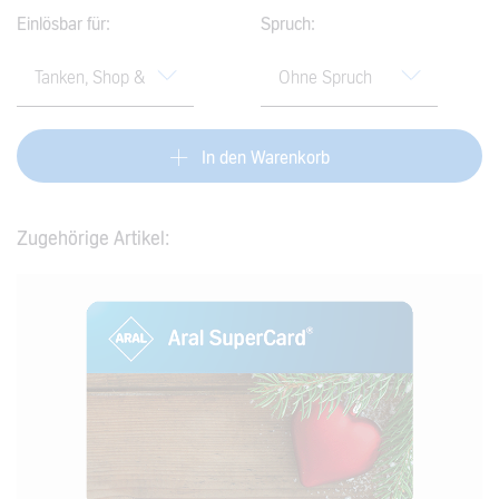
Einlösbar für:
Spruch:
findest du im
Hilfe-Center
.
In den Warenkorb
Zugehörige Artikel: