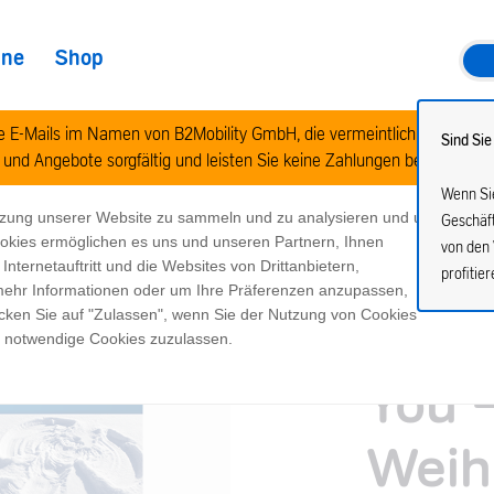
ine
Shop
te E-Mails im Namen von B2Mobility GmbH, die vermeintlich stark raba
Sind Sie
 und Angebote sorgfältig und leisten Sie keine Zahlungen bei Verdachts
Wenn Sie
tzung unserer Website zu sammeln und zu analysieren und um
Geschäf
ookies ermöglichen es uns und unseren Partnern, Ihnen
von den 
ternetauftritt und die Websites von Drittanbietern,
profitier
 mehr Informationen oder um Ihre Präferenzen anzupassen,
icken Sie auf "Zulassen", wenn Sie der Nutzung von Cookies
Aral
h notwendige Cookies zuzulassen.
You 
Weih