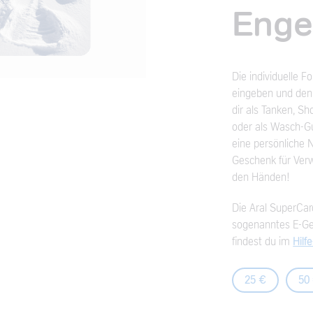
Enge
Die individuelle 
eingeben und den
dir als Tanken, S
oder als Wasch-G
eine persönliche 
Geschenk für Verw
den Händen!
Die Aral SuperCard
sogenanntes E-Gel
findest du im
Hilf
25 €
50