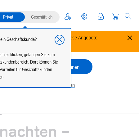
Privat
Geschäftlich
ttierte Aral SuperCards anbieten. Diese Angebote
 ein Geschäftskunde?
fällen.
 hier klicken, gelangen Sie zum
tskundenbereich. Dort können Sie
Zulassen
Ablehnen
Vorteilen für Geschäftskunden
en.
Cookie-Einstellungen verwalten
 SuperCard For
-
nachten -