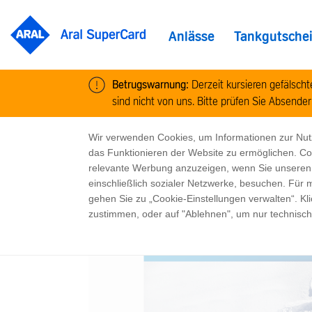
Anlässe
Tankgutsche
Betrugswarnung:
Derzeit kursieren gefälsch
sind nicht von uns. Bitte prüfen Sie Absender
/
/
/
Home
Shop
For You
Weihnachten
Cookie-Informationen
Wir verwenden Cookies, um Informationen zur Nu
das Funktionieren der Website zu ermöglichen. C
relevante Werbung anzuzeigen, wenn Sie unseren In
einschließlich sozialer Netzwerke, besuchen. Für
gehen Sie zu „Cookie-Einstellungen verwalten“. Kl
zustimmen, oder auf "Ablehnen", um nur technisc