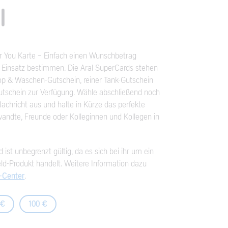
l
For You Karte - Einfach einen Wunschbetrag
 Einsatz bestimmen. Die Aral SuperCards stehen
hop & Waschen-Gutschein, reiner Tank-Gutschein
utschein zur Verfügung. Wähle abschließend noch
Nachricht aus und halte in Kürze das perfekte
andte, Freunde oder Kolleginnen und Kollegen in
 ist unbegrenzt gültig, da es sich bei ihr um ein
d-Produkt handelt. Weitere Information dazu
e-Center
.
 €
100 €