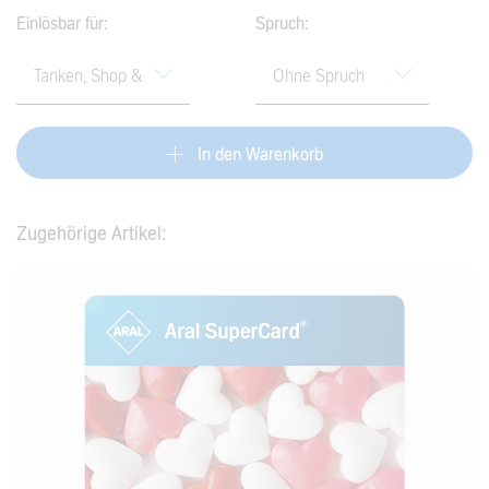
Einlösbar für:
Spruch:
findest du im
Hilfe-Center
.
In den Warenkorb
Zugehörige Artikel: