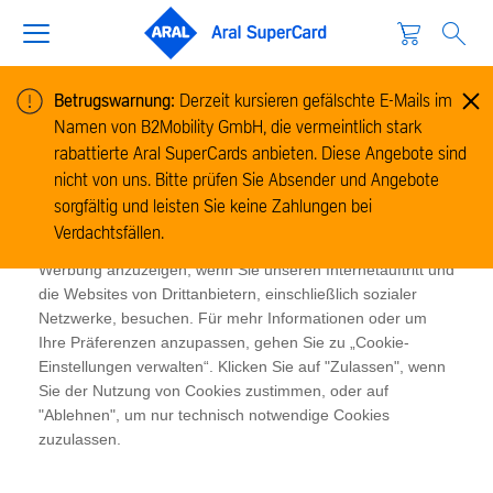
Betrugswarnung:
Derzeit kursieren gefälschte E-Mails im
Namen von B2Mobility GmbH, die vermeintlich stark
Cookie-Informationen
rabattierte Aral SuperCards anbieten. Diese Angebote sind
Wir verwenden Cookies, um Informationen zur Nutzung
nicht von uns. Bitte prüfen Sie Absender und Angebote
unserer Website zu sammeln und zu analysieren und um
sorgfältig und leisten Sie keine Zahlungen bei
das Funktionieren der Website zu ermöglichen. Cookies
Verdachtsfällen.
ermöglichen es uns und unseren Partnern, Ihnen relevante
Werbung anzuzeigen, wenn Sie unseren Internetauftritt und
die Websites von Drittanbietern, einschließlich sozialer
Netzwerke, besuchen. Für mehr Informationen oder um
Ihre Präferenzen anzupassen, gehen Sie zu „Cookie-
Einstellungen verwalten“. Klicken Sie auf "Zulassen", wenn
Sie der Nutzung von Cookies zustimmen, oder auf
"Ablehnen", um nur technisch notwendige Cookies
zuzulassen.