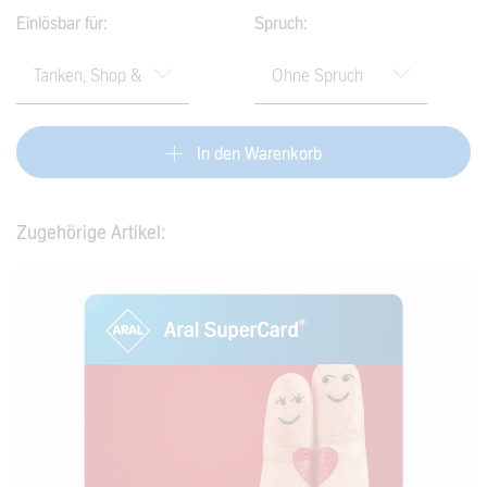
Einlösbar für:
Spruch:
findest du im
Hilfe-Center
.
In den Warenkorb
Zugehörige Artikel: