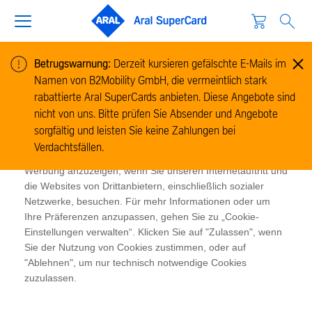
Betrugswarnung:
Derzeit kursieren gefälschte E-Mails im
Namen von B2Mobility GmbH, die vermeintlich stark
Cookie-Informationen
rabattierte Aral SuperCards anbieten. Diese Angebote sind
Wir verwenden Cookies, um Informationen zur Nutzung
nicht von uns. Bitte prüfen Sie Absender und Angebote
unserer Website zu sammeln und zu analysieren und um
sorgfältig und leisten Sie keine Zahlungen bei
das Funktionieren der Website zu ermöglichen. Cookies
Verdachtsfällen.
ermöglichen es uns und unseren Partnern, Ihnen relevante
Werbung anzuzeigen, wenn Sie unseren Internetauftritt und
die Websites von Drittanbietern, einschließlich sozialer
Netzwerke, besuchen. Für mehr Informationen oder um
Ihre Präferenzen anzupassen, gehen Sie zu „Cookie-
Einstellungen verwalten“. Klicken Sie auf "Zulassen", wenn
Sie der Nutzung von Cookies zustimmen, oder auf
"Ablehnen", um nur technisch notwendige Cookies
zuzulassen.