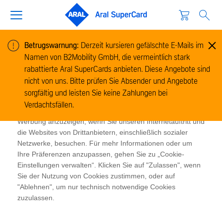
Betrugswarnung:
Derzeit kursieren gefälschte E-Mails im
Namen von B2Mobility GmbH, die vermeintlich stark
Cookie-Informationen
rabattierte Aral SuperCards anbieten. Diese Angebote sind
Wir verwenden Cookies, um Informationen zur Nutzung
nicht von uns. Bitte prüfen Sie Absender und Angebote
unserer Website zu sammeln und zu analysieren und um
sorgfältig und leisten Sie keine Zahlungen bei
das Funktionieren der Website zu ermöglichen. Cookies
Verdachtsfällen.
ermöglichen es uns und unseren Partnern, Ihnen relevante
Werbung anzuzeigen, wenn Sie unseren Internetauftritt und
die Websites von Drittanbietern, einschließlich sozialer
Netzwerke, besuchen. Für mehr Informationen oder um
Ihre Präferenzen anzupassen, gehen Sie zu „Cookie-
Einstellungen verwalten“. Klicken Sie auf "Zulassen", wenn
Sie der Nutzung von Cookies zustimmen, oder auf
"Ablehnen", um nur technisch notwendige Cookies
zuzulassen.